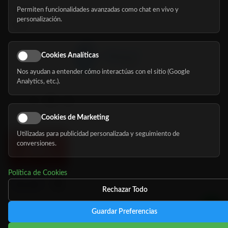
Permiten funcionalidades avanzadas como chat en vivo y
Nosotros
personalización.
Blog
Cookies Analíticas
Nos ayudan a entender cómo interactúas con el sitio (Google
Síguenos
Analytics, etc.).
Cookies de Marketing
Utilizadas para publicidad personalizada y seguimiento de
conversiones.
Política de Cookies
Rechazar Todo
Guardar Preferencias
©
Copyright 2026 MundoMayor
Aviso de privacidad
Aviso