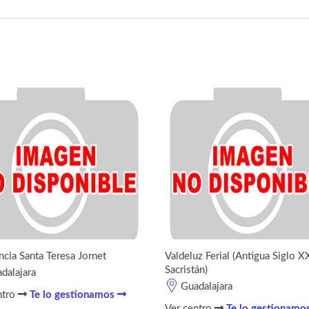
ncia Santa Teresa Jornet
Valdeluz Ferial (Antigua Siglo XX
Sacristán)
dalajara
Guadalajara
ntro
Te lo gestionamos
Ver centro
Te lo gestionamo