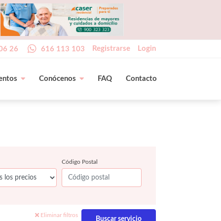
Registrarse
Login
06 26
616 113 103
entos
Conócenos
FAQ
Contacto
Código Postal
Eliminar filtros