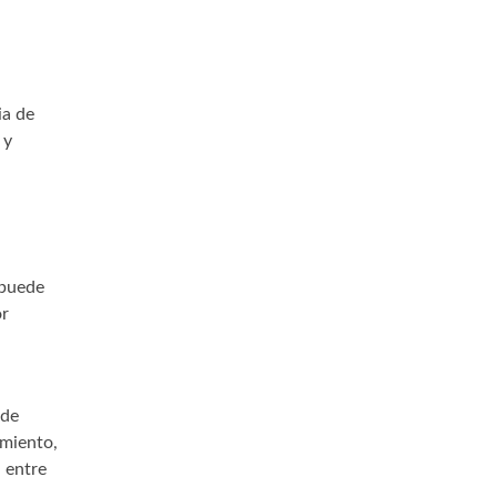
ia de
 y
 puede
or
 de
imiento,
 entre