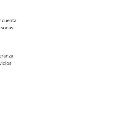
 y cuenta
rsonas
eranza
vicios