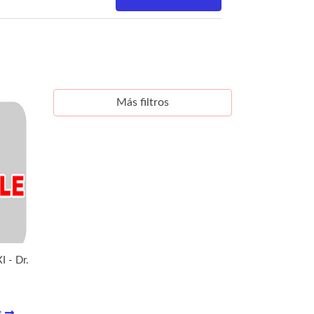
Más filtros
I - Dr.
s