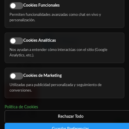
Eventos
Cookies Funcionales
Permiten funcionalidades avanzadas como chat en vivo y
Nosotros
personalización.
Blog
Cookies Analíticas
Nos ayudan a entender cómo interactúas con el sitio (Google
Síguenos
Analytics, etc.).
Cookies de Marketing
Utilizadas para publicidad personalizada y seguimiento de
conversiones.
Política de Cookies
Rechazar Todo