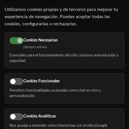
Utilizamos cookies propias y de terceros para mejorar tu
C/ Oruro, 11. 28016 Madrid
experiencia de navegación. Puedes aceptar todas las
cookies, configurarlas o rechazarlas.
91 345 06 26
616 113 103
Cookies Necesarias
(Siempre activas)
hola@mundomayor.com
Esenciales para el funcionamiento del sitio. Incluyen autenticación y
seguridad.
Buscador de residencias
Servicios
Eventos
Cookies Funcionales
Permiten funcionalidades avanzadas como chat en vivo y
Nosotros
personalización.
Blog
Cookies Analíticas
Nos ayudan a entender cómo interactúas con el sitio (Google