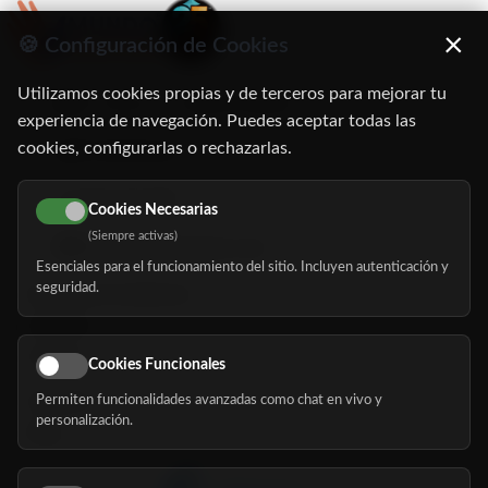
×
🍪 Configuración de Cookies
Utilizamos cookies propias y de terceros para mejorar tu
C/ Oruro, 11. 28016 Madrid
experiencia de navegación. Puedes aceptar todas las
cookies, configurarlas o rechazarlas.
91 345 06 26
616 113 103
Cookies Necesarias
(Siempre activas)
hola@mundomayor.com
Esenciales para el funcionamiento del sitio. Incluyen autenticación y
seguridad.
Buscador de residencias
Servicios
Eventos
Cookies Funcionales
Permiten funcionalidades avanzadas como chat en vivo y
Nosotros
personalización.
Blog