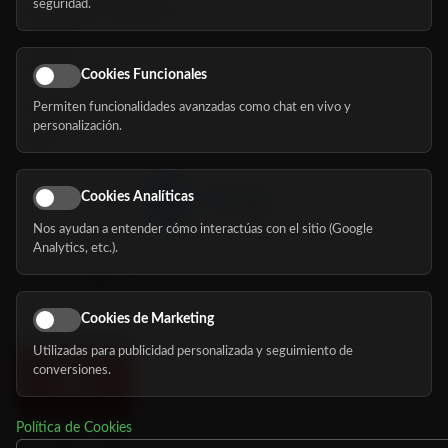
seguridad.
Buscador de residencias
Servicios
Eventos
Cookies Funcionales
Permiten funcionalidades avanzadas como chat en vivo y
Nosotros
personalización.
Blog
Cookies Analíticas
Nos ayudan a entender cómo interactúas con el sitio (Google
Síguenos
Analytics, etc.).
Cookies de Marketing
Utilizadas para publicidad personalizada y seguimiento de
conversiones.
Política de Cookies