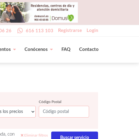
Registrarse
Login
06 26
616 113 103
entos
Conócenos
FAQ
Contacto
Código Postal
ada, con
Eliminar filtros