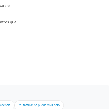
para el
entros que
idencia
Mi familiar no puede vivir solo