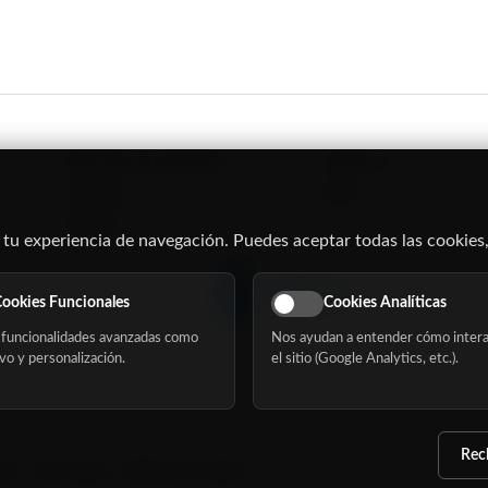
Buscador de residencias
Nosotros
Servicios
Blog
Eventos
 tu experiencia de navegación. Puedes aceptar todas las cookies,
ookies Funcionales
Cookies Analíticas
funcionalidades avanzadas como
Nos ayudan a entender cómo intera
vo y personalización.
el sitio (Google Analytics, etc.).
Rec
dad
Aviso Legal
Política de cookies