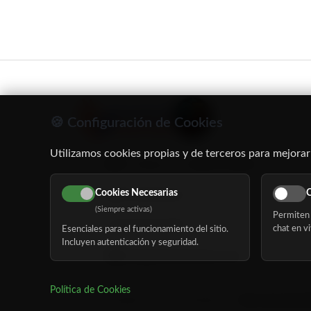
🍪 Configuración de Cookies
Utilizamos cookies propias y de terceros para mejorar
C/ Oruro, 11. 28016 Madrid
Cookies Necesarias
C
91 345 06 26
(Siempre activas)
Permiten 
616 113 103
chat en vi
Esenciales para el funcionamiento del sitio.
Incluyen autenticación y seguridad.
hola@mundomayor.com
Política de Cookies
©
Copyright 2026 MundoMayor
Aviso de privaci