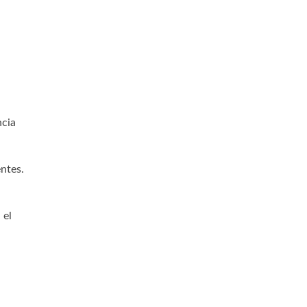
ncia
entes.
 el