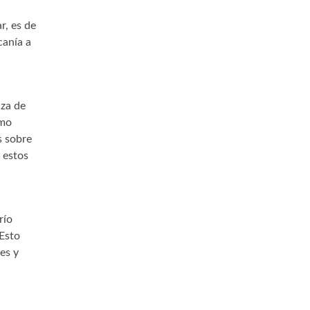
r, es de
canía a
nza de
omo
s sobre
 estos
río
 Esto
es y