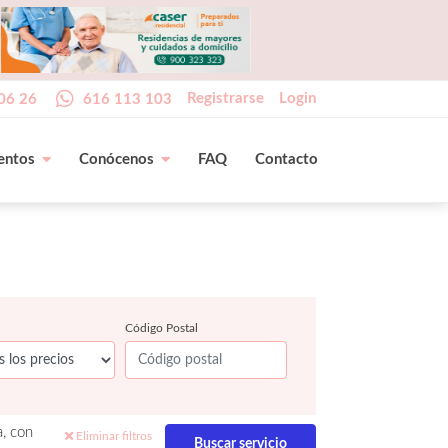
Registrarse
Login
06 26
616 113 103
entos
Conócenos
FAQ
Contacto
Código Postal
a, con
Eliminar filtros