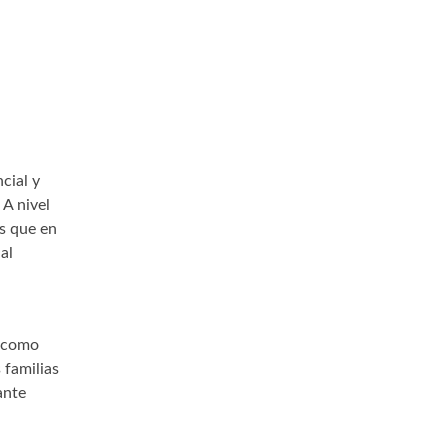
cial y
. A nivel
s que en
al
s como
 familias
ante