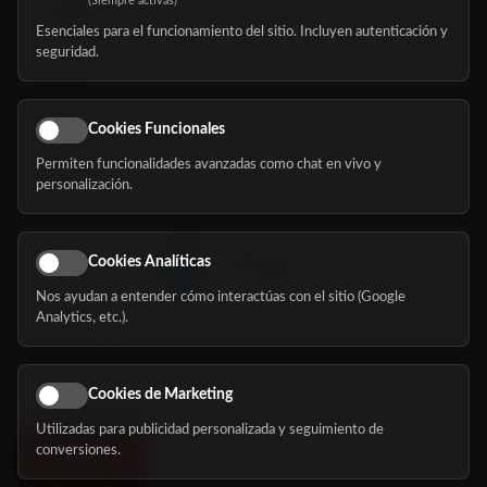
(Siempre activas)
hola@mundomayor.com
Esenciales para el funcionamiento del sitio. Incluyen autenticación y
seguridad.
Buscador de residencias
Servicios
Eventos
Cookies Funcionales
Permiten funcionalidades avanzadas como chat en vivo y
Nosotros
personalización.
Blog
Cookies Analíticas
Nos ayudan a entender cómo interactúas con el sitio (Google
Síguenos
Analytics, etc.).
Cookies de Marketing
Utilizadas para publicidad personalizada y seguimiento de
conversiones.