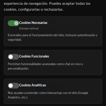
experiencia de navegación. Puedes aceptar todas las
cookies, configurarlas o rechazarlas.
91 345 06 26
616 113 103
Cookies Necesarias
(Siempre activas)
hola@mundomayor.com
Esenciales para el funcionamiento del sitio. Incluyen autenticación y
seguridad.
Buscador de residencias
Servicios
Eventos
Cookies Funcionales
Permiten funcionalidades avanzadas como chat en vivo y
Nosotros
personalización.
Blog
Cookies Analíticas
Nos ayudan a entender cómo interactúas con el sitio (Google
Síguenos
Analytics, etc.).