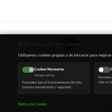
🍪 Configuración de Cookies
Utilizamos cookies propias y de terceros para mejorar
C/ Oruro, 11. 28016 Madrid
Cookies Necesarias
C
91 345 06 26
(Siempre activas)
Permiten 
616 113 103
chat en vi
Esenciales para el funcionamiento del sitio.
Incluyen autenticación y seguridad.
hola@mundomayor.com
Política de Cookies
©
Copyright 2026 MundoMayor
Aviso de privaci