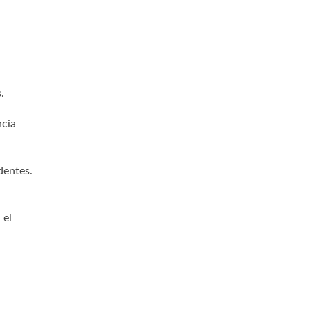
.
ncia
dentes.
 el