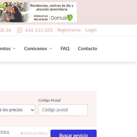
Registrarse
Login
06 26
616 113 103
entos
Conócenos
FAQ
Contacto
Código Postal
doba,
Eliminar filtros