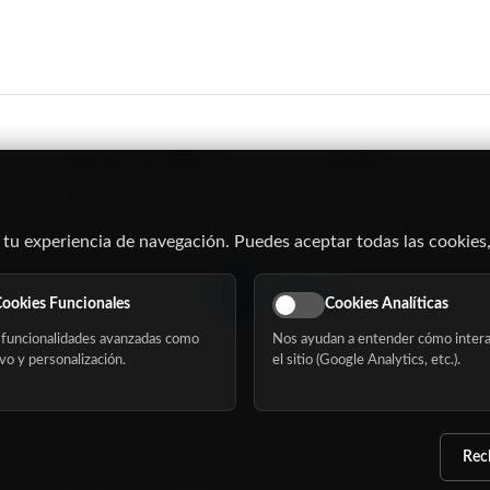
Buscador de residencias
Nosotros
Servicios
Blog
Eventos
 tu experiencia de navegación. Puedes aceptar todas las cookies,
ookies Funcionales
Cookies Analíticas
funcionalidades avanzadas como
Nos ayudan a entender cómo intera
vo y personalización.
el sitio (Google Analytics, etc.).
Rec
dad
Aviso Legal
Política de cookies