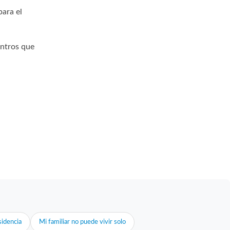
para el
entros que
idencia
Mi familiar no puede vivir solo