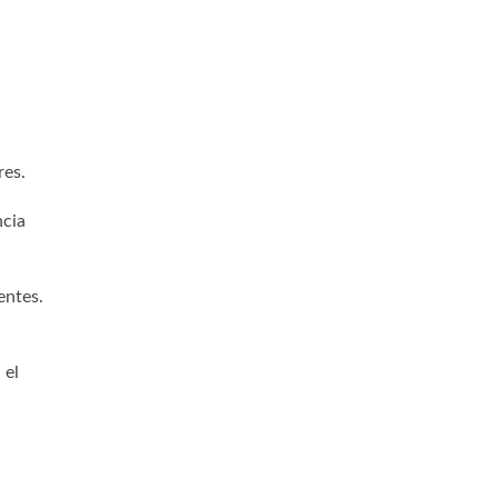
res.
ncia
entes.
 el