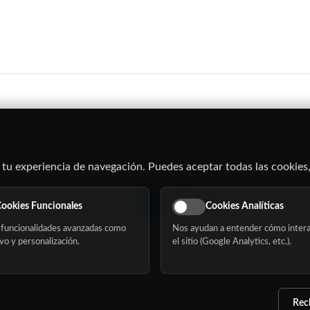
Buscador de residencias
Nosotros
Servicios
Blog
Eventos
 tu experiencia de navegación. Puedes aceptar todas las cookies,
ookies Funcionales
Cookies Analíticas
funcionalidades avanzadas como
Nos ayudan a entender cómo intera
vo y personalización.
el sitio (Google Analytics, etc.).
Rec