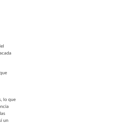
el
tacada
 que
, lo que
encia
las
sí un