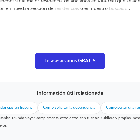
encontrar la mejor residencia de ancianos en Vila-real que se ad
ón en nuestra sección de
residencias
o en nuestro
buscador
.
Te asesoramos GRATIS
Información útil relacionada
idencias en España
Cómo solicitar la dependencia
Cómo pagar una res
sables. MundoMayor complementa estos datos con fuentes públicas y propias, pero no
ayor.