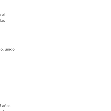
 el
las
no, unido
5 años