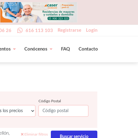
Registrarse
Login
06 26
616 113 103
entos
Conócenos
FAQ
Contacto
Código Postal
llón,
Eliminar filtros