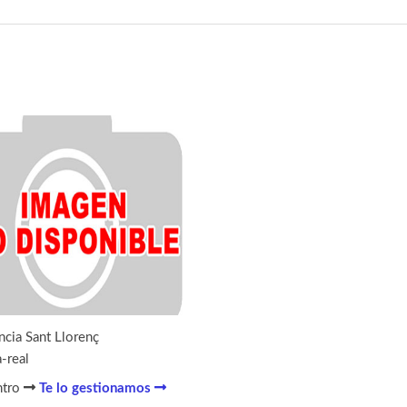
ncia Sant Llorenç
a-real
ntro
Te lo gestionamos