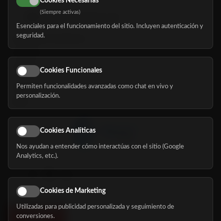
Cookies Necesarias
(Siempre activas)
hola@mundomayor.com
Esenciales para el funcionamiento del sitio. Incluyen autenticación y
seguridad.
Buscador de residencias
Servicios
Eventos
Cookies Funcionales
Permiten funcionalidades avanzadas como chat en vivo y
Nosotros
personalización.
Blog
Cookies Analíticas
Nos ayudan a entender cómo interactúas con el sitio (Google
Síguenos
Analytics, etc.).
Cookies de Marketing
Utilizadas para publicidad personalizada y seguimiento de
conversiones.