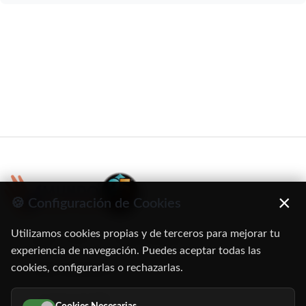
×
🍪 Configuración de Cookies
Utilizamos cookies propias y de terceros para mejorar tu
C/ Oruro, 11. 28016 Madrid
experiencia de navegación. Puedes aceptar todas las
cookies, configurarlas o rechazarlas.
91 345 06 26
616 113 103