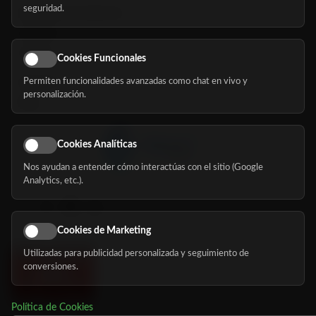
seguridad.
Buscador de residencias
Servicios
Eventos
Cookies Funcionales
Permiten funcionalidades avanzadas como chat en vivo y
Nosotros
personalización.
Blog
Cookies Analíticas
Nos ayudan a entender cómo interactúas con el sitio (Google
Síguenos
Analytics, etc.).
Cookies de Marketing
Utilizadas para publicidad personalizada y seguimiento de
conversiones.
Política de Cookies