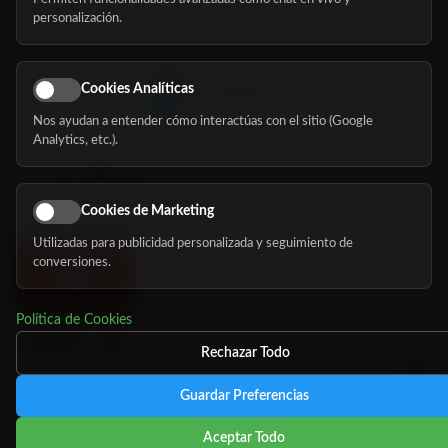
Nosotros
personalización.
Blog
Cookies Analíticas
Nos ayudan a entender cómo interactúas con el sitio (Google
Síguenos
Analytics, etc.).
Cookies de Marketing
Utilizadas para publicidad personalizada y seguimiento de
conversiones.
Política de Cookies
Rechazar Todo
Guardar Preferencias
©
Copyright 2026 MundoMayor
Aviso de privacidad
Aviso
Aceptar Todo
Legal
Política de cookies