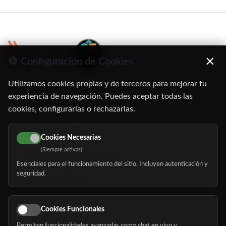
×
🍪 Configuración de Cookies
Utilizamos cookies propias y de terceros para mejorar tu
C/ Oruro, 11. 28016 Madrid
experiencia de navegación. Puedes aceptar todas las
cookies, configurarlas o rechazarlas.
91 345 06 26
616 113 103
Cookies Necesarias
(Siempre activas)
hola@mundomayor.com
Esenciales para el funcionamiento del sitio. Incluyen autenticación y
seguridad.
Buscador de residencias
Servicios
Eventos
Cookies Funcionales
Permiten funcionalidades avanzadas como chat en vivo y