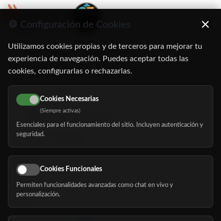
×
🍪 Configuración de Cookies
Utilizamos cookies propias y de terceros para mejorar tu
C/ Oruro, 11. 28016 Madrid
experiencia de navegación. Puedes aceptar todas las
cookies, configurarlas o rechazarlas.
91 345 06 26
616 113 103
Cookies Necesarias
(Siempre activas)
hola@mundomayor.com
Esenciales para el funcionamiento del sitio. Incluyen autenticación y
seguridad.
Buscador de residencias
Servicios
Eventos
Cookies Funcionales
Permiten funcionalidades avanzadas como chat en vivo y
Nosotros
personalización.
Blog