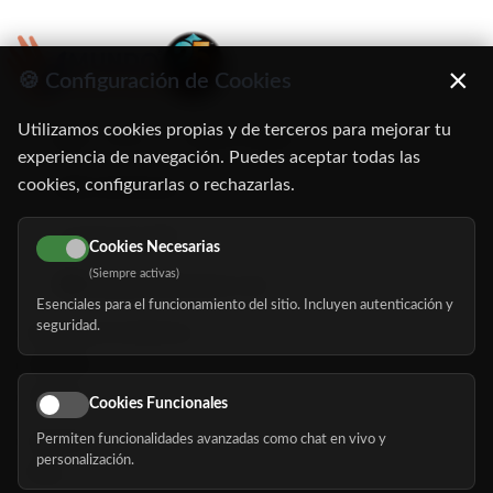
×
🍪 Configuración de Cookies
Utilizamos cookies propias y de terceros para mejorar tu
C/ Oruro, 11. 28016 Madrid
experiencia de navegación. Puedes aceptar todas las
cookies, configurarlas o rechazarlas.
91 345 06 26
616 113 103
Cookies Necesarias
(Siempre activas)
hola@mundomayor.com
Esenciales para el funcionamiento del sitio. Incluyen autenticación y
seguridad.
Buscador de residencias
Servicios
Eventos
Cookies Funcionales
Permiten funcionalidades avanzadas como chat en vivo y
Nosotros
personalización.
Blog