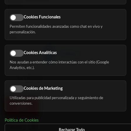
Servicios
Eventos
Cookies Funcionales
Permiten funcionalidades avanzadas como chat en vivo y
Nosotros
personalización.
Blog
Cookies Analíticas
Nos ayudan a entender cómo interactúas con el sitio (Google
Síguenos
Analytics, etc.).
Cookies de Marketing
Utilizadas para publicidad personalizada y seguimiento de
conversiones.
Política de Cookies
Rechazar Todo