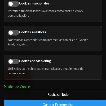
Eventos
Cookies Funcionales
Permiten funcionalidades avanzadas como chat en vivo y
Nosotros
personalización.
Blog
Cookies Analíticas
Nos ayudan a entender cómo interactúas con el sitio (Google
Síguenos
Analytics, etc.).
Cookies de Marketing
Utilizadas para publicidad personalizada y seguimiento de
conversiones.
Política de Cookies
Rechazar Todo
Guardar Preferencias