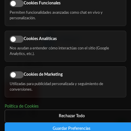
Eventos
Cookies Funcionales
Permiten funcionalidades avanzadas como chat en vivo y
Nosotros
personalización.
Blog
Cookies Analíticas
Nos ayudan a entender cómo interactúas con el sitio (Google
Síguenos
Analytics, etc.).
Cookies de Marketing
Utilizadas para publicidad personalizada y seguimiento de
conversiones.
Política de Cookies
Rechazar Todo
Guardar Preferencias