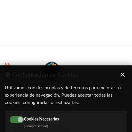
×
🍪 Configuración de Cookies
Utilizamos cookies propias y de terceros para mejorar tu
C/ Oruro, 11. 28016 Madrid
experiencia de navegación. Puedes aceptar todas las
cookies, configurarlas o rechazarlas.
91 345 06 26
616 113 103
Cookies Necesarias
(Siempre activas)
hola@mundomayor.com