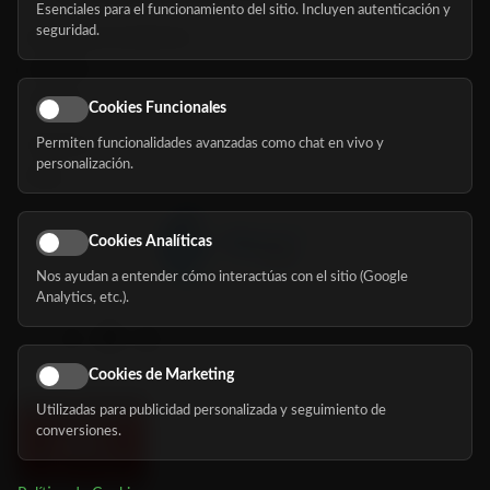
Esenciales para el funcionamiento del sitio. Incluyen autenticación y
seguridad.
Buscador de residencias
Servicios
Eventos
Cookies Funcionales
Permiten funcionalidades avanzadas como chat en vivo y
Nosotros
personalización.
Blog
Cookies Analíticas
Nos ayudan a entender cómo interactúas con el sitio (Google
Síguenos
Analytics, etc.).
Cookies de Marketing
Utilizadas para publicidad personalizada y seguimiento de
conversiones.