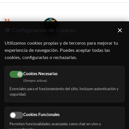
×
🍪 Configuración de Cookies
Utilizamos cookies propias y de terceros para mejorar tu
C/ Oruro, 11. 28016 Madrid
experiencia de navegación. Puedes aceptar todas las
cookies, configurarlas o rechazarlas.
91 345 06 26
616 113 103
Cookies Necesarias
(Siempre activas)
hola@mundomayor.com
Esenciales para el funcionamiento del sitio. Incluyen autenticación y
seguridad.
Buscador de residencias
Servicios
Eventos
Cookies Funcionales
Permiten funcionalidades avanzadas como chat en vivo y
Nosotros