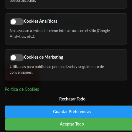
personalización.
Blog
Cookies Analíticas
Nos ayudan a entender cómo interactúas con el sitio (Google
Síguenos
Analytics, etc.).
Cookies de Marketing
Utilizadas para publicidad personalizada y seguimiento de
conversiones.
Política de Cookies
Rechazar Todo
Guardar Preferencias
©
Copyright 2026 MundoMayor
Aviso de privacidad
Aviso
Aceptar Todo
Legal
Política de cookies