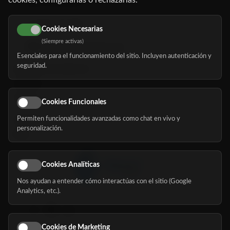
cookies, configurarlas o rechazarlas.
91 345 06 26
616 113 103
Cookies Necesarias
(Siempre activas)
hola@mundomayor.com
Esenciales para el funcionamiento del sitio. Incluyen autenticación y
seguridad.
Buscador de residencias
Servicios
Eventos
Cookies Funcionales
Permiten funcionalidades avanzadas como chat en vivo y
Nosotros
personalización.
Blog
Cookies Analíticas
Nos ayudan a entender cómo interactúas con el sitio (Google
Síguenos
Analytics, etc.).
Cookies de Marketing