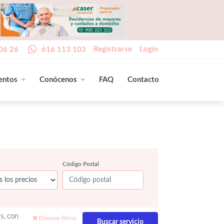
Registrarse
Login
06 26
616 113 103
entos
Conócenos
FAQ
Contacto
Código Postal
s, con
Eliminar filtros