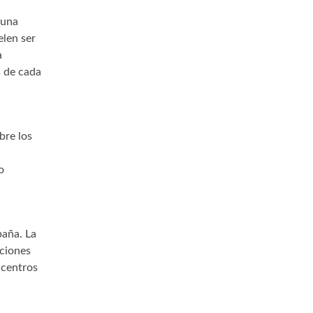
 una
elen ser
a
s de cada
bre los
o
paña. La
pciones
 centros