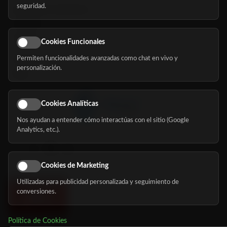
seguridad.
Buscador de residencias
Servicios
Eventos
Cookies Funcionales
Permiten funcionalidades avanzadas como chat en vivo y
Nosotros
personalización.
Blog
Cookies Analíticas
Nos ayudan a entender cómo interactúas con el sitio (Google
Síguenos
Analytics, etc.).
Cookies de Marketing
Utilizadas para publicidad personalizada y seguimiento de
conversiones.
Política de Cookies