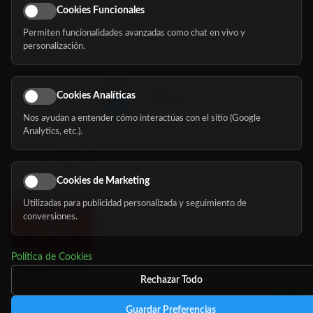
Eventos
Cookies Funcionales
Permiten funcionalidades avanzadas como chat en vivo y
Nosotros
personalización.
Blog
Cookies Analíticas
Nos ayudan a entender cómo interactúas con el sitio (Google
Síguenos
Analytics, etc.).
Cookies de Marketing
Utilizadas para publicidad personalizada y seguimiento de
conversiones.
Política de Cookies
Rechazar Todo
Guardar Preferencias