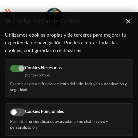
×
🍪 Configuración de Cookies
Utilizamos cookies propias y de terceros para mejorar tu
C/ Oruro, 11. 28016 Madrid
experiencia de navegación. Puedes aceptar todas las
cookies, configurarlas o rechazarlas.
91 345 06 26
616 113 103
Cookies Necesarias
(Siempre activas)
hola@mundomayor.com
Esenciales para el funcionamiento del sitio. Incluyen autenticación y
seguridad.
Buscador de residencias
Servicios
Eventos
Cookies Funcionales
Permiten funcionalidades avanzadas como chat en vivo y
Nosotros
personalización.
Blog