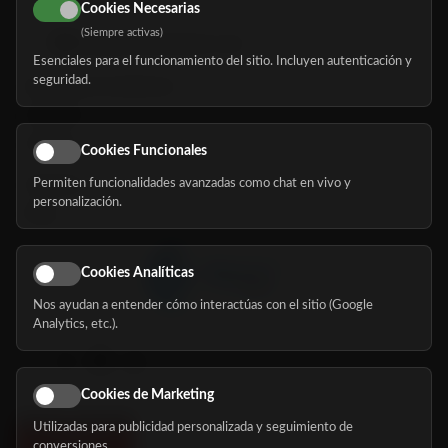
Cookies Necesarias
(Siempre activas)
hola@mundomayor.com
Esenciales para el funcionamiento del sitio. Incluyen autenticación y
seguridad.
Buscador de residencias
Servicios
Eventos
Cookies Funcionales
Permiten funcionalidades avanzadas como chat en vivo y
Nosotros
personalización.
Blog
Cookies Analíticas
Nos ayudan a entender cómo interactúas con el sitio (Google
Síguenos
Analytics, etc.).
Cookies de Marketing
Utilizadas para publicidad personalizada y seguimiento de
conversiones.