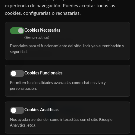
C/ Oruro, 11. 28016 Madrid
experiencia de navegación. Puedes aceptar todas las
cookies, configurarlas o rechazarlas.
91 345 06 26
616 113 103
Cookies Necesarias
(Siempre activas)
hola@mundomayor.com
Esenciales para el funcionamiento del sitio. Incluyen autenticación y
seguridad.
Buscador de residencias
Servicios
Eventos
Cookies Funcionales
Permiten funcionalidades avanzadas como chat en vivo y
Nosotros
personalización.
Blog
Cookies Analíticas
Nos ayudan a entender cómo interactúas con el sitio (Google
Síguenos
Analytics, etc.).