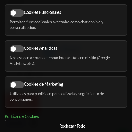
Servicios
Eventos
Cookies Funcionales
Permiten funcionalidades avanzadas como chat en vivo y
Nosotros
personalización.
Blog
Cookies Analíticas
Nos ayudan a entender cómo interactúas con el sitio (Google
Síguenos
Analytics, etc.).
Cookies de Marketing
Utilizadas para publicidad personalizada y seguimiento de
conversiones.
Política de Cookies
Rechazar Todo