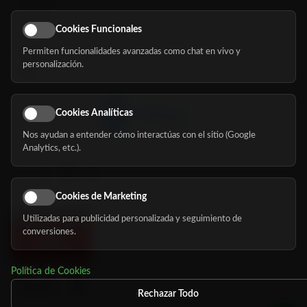
Servicios
Eventos
Cookies Funcionales
Permiten funcionalidades avanzadas como chat en vivo y
Nosotros
personalización.
Blog
Cookies Analíticas
Nos ayudan a entender cómo interactúas con el sitio (Google
Síguenos
Analytics, etc.).
Cookies de Marketing
Utilizadas para publicidad personalizada y seguimiento de
conversiones.
Política de Cookies
Rechazar Todo