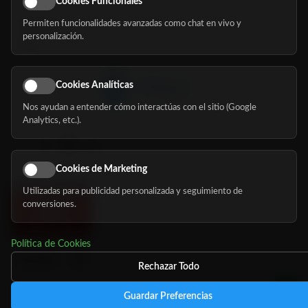
Cookies Funcionales
Permiten funcionalidades avanzadas como chat en vivo y
Nosotros
personalización.
Blog
Cookies Analíticas
Nos ayudan a entender cómo interactúas con el sitio (Google
Síguenos
Analytics, etc.).
Cookies de Marketing
Utilizadas para publicidad personalizada y seguimiento de
conversiones.
Política de Cookies
Rechazar Todo
Guardar Preferencias