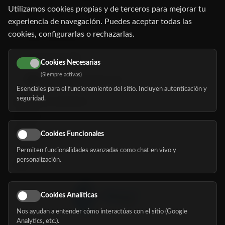
Utilizamos cookies propias y de terceros para mejorar tu
C/ Oruro, 11. 28016 Madrid
experiencia de navegación. Puedes aceptar todas las
cookies, configurarlas o rechazarlas.
91 345 06 26
616 113 103
Cookies Necesarias
(Siempre activas)
hola@mundomayor.com
Esenciales para el funcionamiento del sitio. Incluyen autenticación y
seguridad.
Buscador de residencias
Servicios
Eventos
Cookies Funcionales
Permiten funcionalidades avanzadas como chat en vivo y
Nosotros
personalización.
Blog
Cookies Analíticas
Nos ayudan a entender cómo interactúas con el sitio (Google
Síguenos
Analytics, etc.).