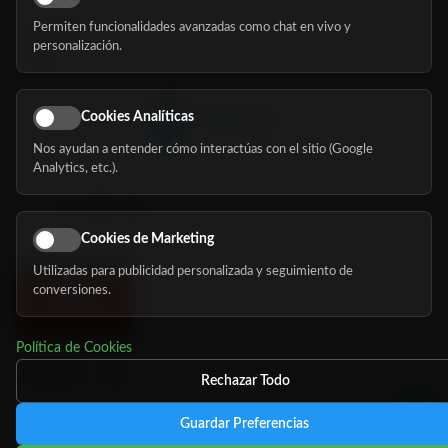
Permiten funcionalidades avanzadas como chat en vivo y
Nosotros
personalización.
Blog
Cookies Analíticas
Nos ayudan a entender cómo interactúas con el sitio (Google
Síguenos
Analytics, etc.).
Cookies de Marketing
Utilizadas para publicidad personalizada y seguimiento de
conversiones.
Política de Cookies
Rechazar Todo
Guardar Preferencias