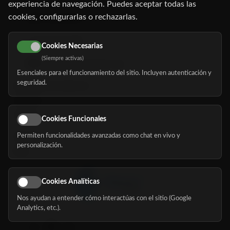
experiencia de navegación. Puedes aceptar todas las
cookies, configurarlas o rechazarlas.
91 345 06 26
616 113 103
Cookies Necesarias
(Siempre activas)
hola@mundomayor.com
Esenciales para el funcionamiento del sitio. Incluyen autenticación y
seguridad.
Buscador de residencias
Servicios
Eventos
Cookies Funcionales
Permiten funcionalidades avanzadas como chat en vivo y
Nosotros
personalización.
Blog
Cookies Analíticas
Nos ayudan a entender cómo interactúas con el sitio (Google
Síguenos
Analytics, etc.).