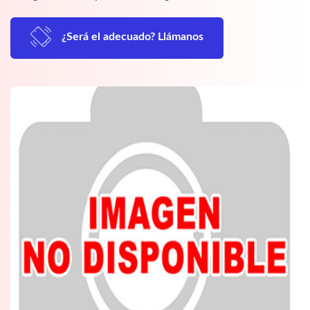
¿Será el adecuado? Llámanos