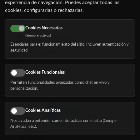
experiencia de navegación. Puedes aceptar todas las
cookies, configurarlas o rechazarlas.
91 345 06 26
616 113 103
Cookies Necesarias
(Siempre activas)
hola@mundomayor.com
Esenciales para el funcionamiento del sitio. Incluyen autenticación y
seguridad.
Buscador de residencias
Servicios
Eventos
Cookies Funcionales
Permiten funcionalidades avanzadas como chat en vivo y
Nosotros
personalización.
Blog
Cookies Analíticas
Nos ayudan a entender cómo interactúas con el sitio (Google
Síguenos
Analytics, etc.).