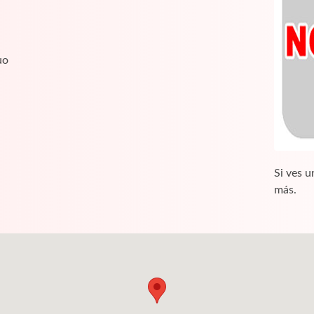
uo
Si ves u
más.