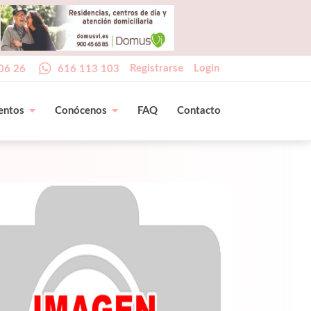
Registrarse
Login
06 26
616 113 103
entos
Conócenos
FAQ
Contacto