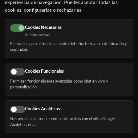
experiencia de navegación. Puedes aceptar todas las
cookies, configurarlas o rechazarlas.
91 345 06 26
616 113 103
Cookies Necesarias
(Siempre activas)
hola@mundomayor.com
Esenciales para el funcionamiento del sitio. Incluyen autenticación y
seguridad.
Buscador de residencias
Servicios
Eventos
Cookies Funcionales
Permiten funcionalidades avanzadas como chat en vivo y
Nosotros
personalización.
Blog
Cookies Analíticas
Nos ayudan a entender cómo interactúas con el sitio (Google
Síguenos
Analytics, etc.).