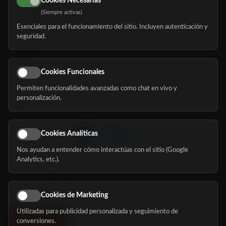
Cookies Necesarias
(Siempre activas)
hola@mundomayor.com
Esenciales para el funcionamiento del sitio. Incluyen autenticación y
seguridad.
Buscador de residencias
Servicios
Eventos
Cookies Funcionales
Permiten funcionalidades avanzadas como chat en vivo y
Nosotros
personalización.
Blog
Cookies Analíticas
Nos ayudan a entender cómo interactúas con el sitio (Google
Síguenos
Analytics, etc.).
Cookies de Marketing
Utilizadas para publicidad personalizada y seguimiento de
conversiones.