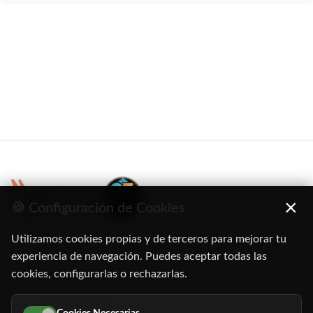
×
🍪 Configuración de Cookies
Utilizamos cookies propias y de terceros para mejorar tu
C/ Oruro, 11. 28016 Madrid
experiencia de navegación. Puedes aceptar todas las
cookies, configurarlas o rechazarlas.
91 345 06 26
616 113 103