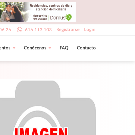
Registrarse
Login
06 26
616 113 103
entos
Conócenos
FAQ
Contacto