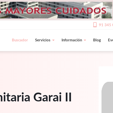
91 345 
Buscador
Servicios
Información
Blog
Ev
taria Garai II