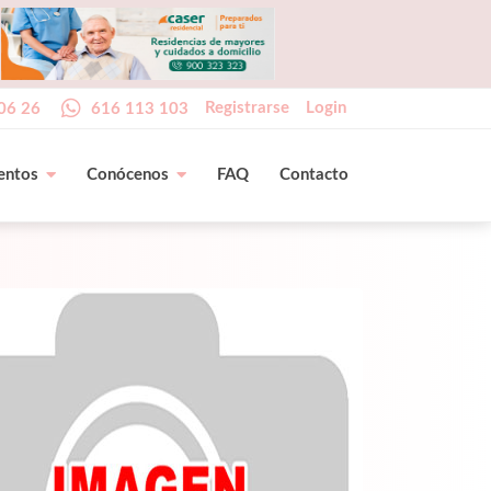
Registrarse
Login
06 26
616 113 103
entos
Conócenos
FAQ
Contacto