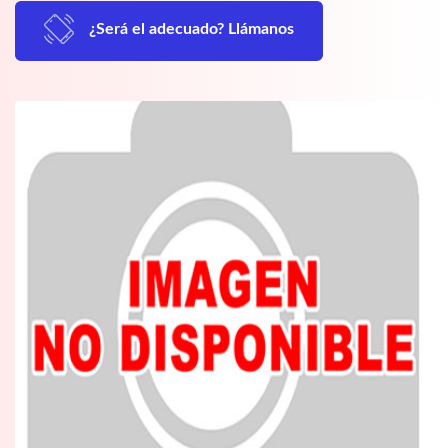
¿Será el adecuado? Llámanos