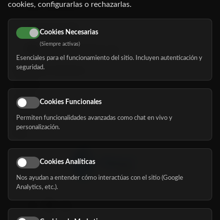
cookies, configurarlas o rechazarlas.
91 345 06 26
616 113 103
Cookies Necesarias
(Siempre activas)
hola@mundomayor.com
Esenciales para el funcionamiento del sitio. Incluyen autenticación y
seguridad.
Buscador de residencias
Servicios
Eventos
Cookies Funcionales
Permiten funcionalidades avanzadas como chat en vivo y
Nosotros
personalización.
Blog
Cookies Analíticas
Nos ayudan a entender cómo interactúas con el sitio (Google
Síguenos
Analytics, etc.).