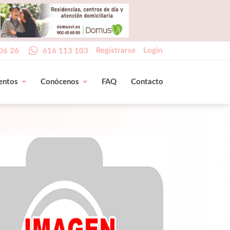
Registrarse
Login
06 26
616 113 103
entos
Conócenos
FAQ
Contacto