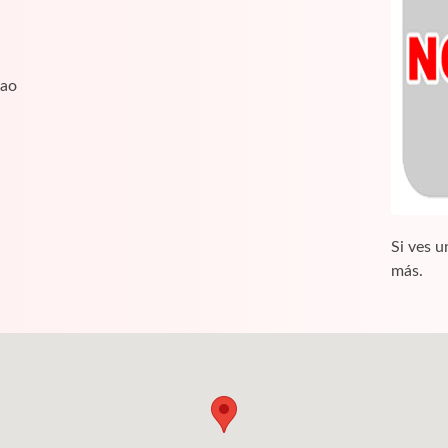
bao
Si ves u
más.