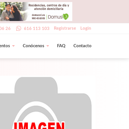
Registrarse
Login
06 26
616 113 103
entos
Conócenos
FAQ
Contacto