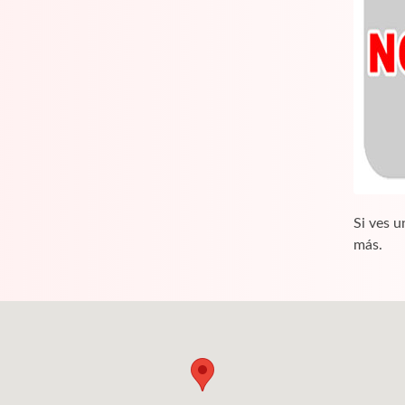
Si ves u
más.