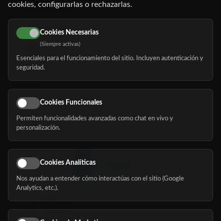
cookies, configurarlas o rechazarlas.
91 345 06 26
616 113 103
Cookies Necesarias
(Siempre activas)
hola@mundomayor.com
Esenciales para el funcionamiento del sitio. Incluyen autenticación y
seguridad.
Buscador de residencias
Servicios
Eventos
Cookies Funcionales
Permiten funcionalidades avanzadas como chat en vivo y
Nosotros
personalización.
Blog
Cookies Analíticas
Nos ayudan a entender cómo interactúas con el sitio (Google
Síguenos
Analytics, etc.).