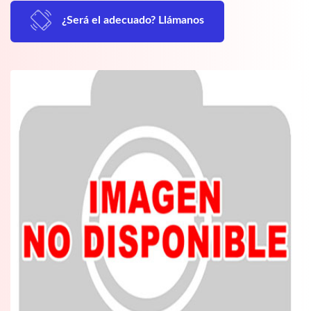
¿Será el adecuado? Llámanos