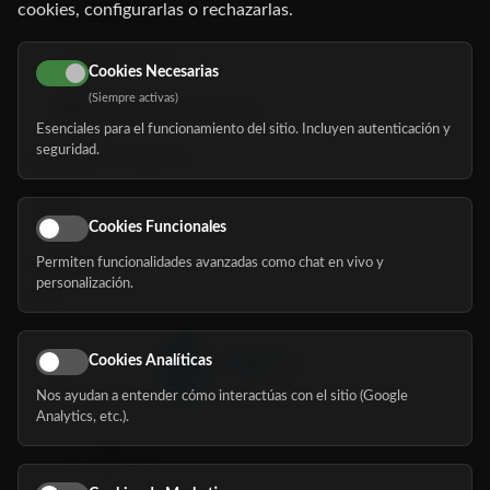
cookies, configurarlas o rechazarlas.
91 345 06 26
616 113 103
Cookies Necesarias
(Siempre activas)
hola@mundomayor.com
Esenciales para el funcionamiento del sitio. Incluyen autenticación y
seguridad.
Buscador de residencias
Servicios
Eventos
Cookies Funcionales
Permiten funcionalidades avanzadas como chat en vivo y
Nosotros
personalización.
Blog
Cookies Analíticas
Nos ayudan a entender cómo interactúas con el sitio (Google
Síguenos
Analytics, etc.).