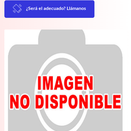
¿Será el adecuado? Llámanos