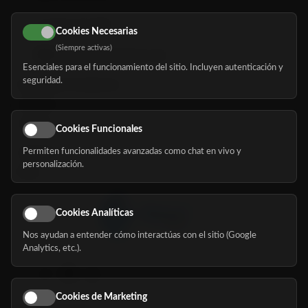
616 113 103
Cookies Necesarias
(Siempre activas)
hola@mundomayor.com
Esenciales para el funcionamiento del sitio. Incluyen autenticación y
seguridad.
Buscador de residencias
Servicios
Eventos
Cookies Funcionales
Permiten funcionalidades avanzadas como chat en vivo y
Nosotros
personalización.
Blog
Cookies Analíticas
Nos ayudan a entender cómo interactúas con el sitio (Google
Síguenos
Analytics, etc.).
Cookies de Marketing