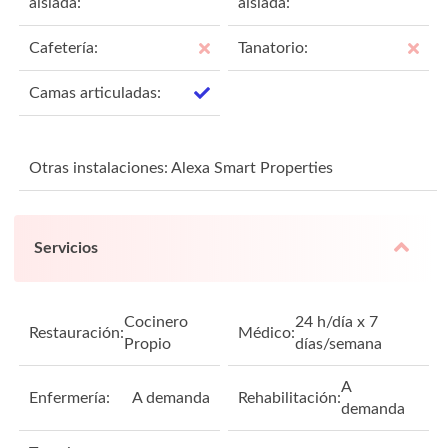
aislada:
aislada:
Cafetería:
Tanatorio:
Camas articuladas:
Otras instalaciones: Alexa Smart Properties
Servicios
Cocinero
24 h/día x 7
Restauración:
Médico:
Propio
días/semana
A
Enfermería:
A demanda
Rehabilitación:
demanda