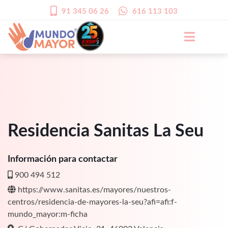
91 345 06 26
616 113 103
Residencia Sanitas La Seu
Información para contactar
900 494 512
https://www.sanitas.es/mayores/nuestros-
centros/residencia-de-mayores-la-seu?afi=afi:f-
mundo_mayor:m-ficha