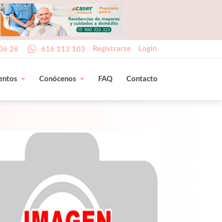
Registrarse
Login
06 26
616 113 103
entos
Conócenos
FAQ
Contacto